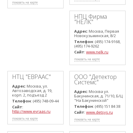
показать на карте
НПЦ Фирма
"НЕЛК"
Адрес
: Москва, Первая
Новокузьминская, 8/2
Телефон
: (495) 174-9168,
(495) 174-9262
Сайт
:
www.nelk.ru
показать на карте
НТЦ "ЕВРААС"
ООО "Детектор
Системс"
Адрес
: Москва, ул.
Автозаводская, д. 19,
Адрес
: Москва ул.
корп. 2, подъезд 2
Бакунинская, д. 71/10, Б/Ц
"На Бакунинской"
Телефон
: (495) 748-09-44
Телефон
: (495) 151 84 38
Сайт
:
http://www.evraas.ru
Сайт
:
www.detsys.ru
показать на карте
показать на карте