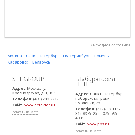
В исходное состояние
Москва
Санкт-Петербург
Екатеринбург
Тюмень
Хабаровск
Беларусь
STT GROUP
"Лаборатория
ППШ"
Адрес
: Москва, ул.
Красноярская, д. 1,. к. 1
Адрес
: Санкт.-Петербург
набережная реки
Телефон
: (495) 788-7732
Смоленки, 25
Сайт
:
www.detektor.ru
Телефон
: (812)219-1137,
показать на карте
315-8375, 259-5075, 595-
4081
Сайт
:
www.pps.ru
показать на карте