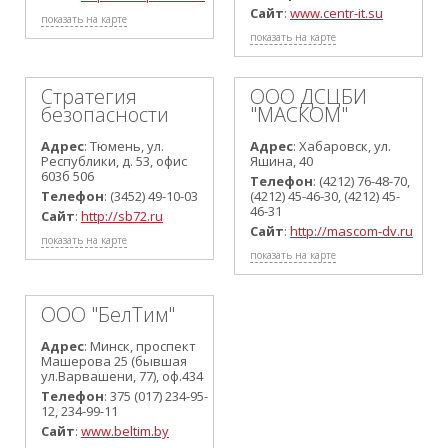
Сайт
:
www.centr-it.su
показать на карте
показать на карте
Стратегия
ООО ДСЦБИ
безопасности
"МАСКОМ"
Адрес
: Тюмень, ул.
Адрес
: Хабаровск, ул.
Республики, д. 53, офис
Яшина, 40
603б 506
Телефон
: (4212) 76-48-70,
Телефон
: (3452) 49-10-03
(4212) 45-46-30, (4212) 45-
46-31
Сайт
:
http://sb72.ru
Сайт
:
http://mascom-dv.ru
показать на карте
показать на карте
ООО "БелТим"
Адрес
: Минск, проспект
Машерова 25 (бывшая
ул.Варвашени, 77), оф.434
Телефон
: 375 (017) 234-95-
12, 234-99-11
Сайт
:
www.beltim.by