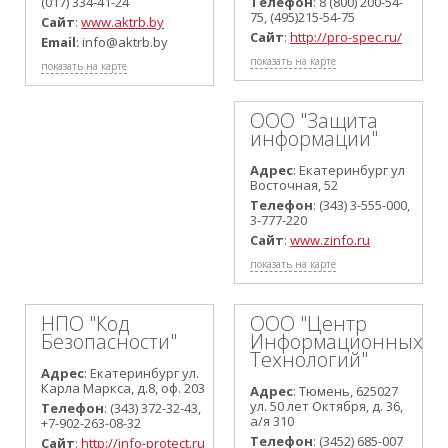
(017) 334-41-24
Телефон
: 8 (800) 200-54-
75, (495)215-54-75
Сайт
:
www.aktrb.by
Сайт
:
http://pro-spec.ru/
Email
: info@aktrb.by
показать на карте
показать на карте
ООО "Защита
информации"
Адрес
: Екатеринбург ул
Восточная, 52
Телефон
: (343) 3-555-000,
3-777-220
Сайт
:
www.zinfo.ru
показать на карте
НПО "Код
ООО "Центр
Безопасности"
Информационных
Технологий"
Адрес
: Екатеринбург ул.
Карла Маркса, д.8, оф. 203
Адрес
: Тюмень, 625027
ул. 50 лет Октября, д. 36,
Телефон
: (343) 372-32-43,
а/я 310
+7-902-263-08-32
Телефон
: (3452) 685-007
Сайт
:
http://info-protect.ru