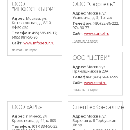
ООО
ООО "Сюртель"
"ИНФОСЕКЬЮР"
Адрес
: Москва, ул.
Усиевича, д. 5, 1 этаж
Адрес
: Москва, ул.
Котляковская, д. 8/10,
Телефон
: (495) 22-36-222,
офис 202
974-90-77
Телефон
: 495) 585-09-17;
Сайт
:
www.suritel.ru
(495) 981-50-96
показать на карте
Сайт
:
www.infosecur.ru
показать на карте
ООО "ЦСТБИ"
Адрес
: Москва ул.
Прянишникова 23А
Телефон
: (495) 649-32-95
Сайт
:
www.cstbi.ru
показать на карте
ООО «АРБ»
СпецТехКонсалтинг
Адрес
: г. Минск, ул.
Адрес
: Москва, ул.
Кропоткина, д. 44, к. 803
Барклая д. 8 Горбушкин
Двор
Телефон
: (017) 334-50-22,