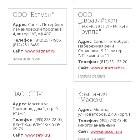
ООО "Бэтмэн"
ООО
"Евразийская
Адрес
: Санкт.-Петербург
Технологическая
Измайловский проспект,
Группа"
4, литер "А", оф.407
Телефон
: (812) 251-1986,
Адрес
: Санкт-Петербург,
(812) 251-8459
Набережная реки
Смоленки 19-21, литер
Сайт
:
www.batman.ru
"Л", комната 11
показать на карте
Телефон
: (812) 331-23-20
Сайт
:
www.euraztech.ru
показать на карте
ЗАО "СЕТ-1"
Компания
"Маском"
Адрес
: Москва ул.
Полковая, дом 1, стр. 9,
Адрес
: Москва,
этаж 4
ул.Новаторов, д.40, корп.1
Телефон
: (495) 223-22-05,
Телефон
: (495) 740-43-40
979-41-52, 979-41-57, 979-
(многоканальный)
09-76
Сайт
:
www.mascom.ru
Сайт
:
www.set-1.ru
показать на карте