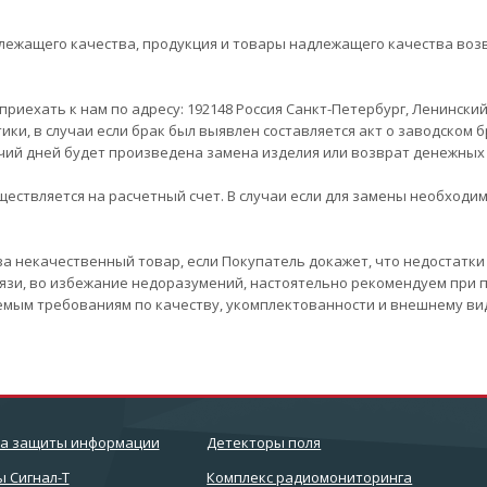
длежащего качества, продукция и товары надлежащего качества воз
ли приехать к нам по адресу: 192148 Россия Санкт-Петербург, Ленинский
ики, в случаи если брак был выявлен составляется акт о заводском б
бочий дней будет произведена замена изделия или возврат денежных 
ществляется на расчетный счет. В случаи если для замены необходи
т за некачественный товар, если Покупатель докажет, что недостатк
вязи, во избежание недоразумений, настоятельно рекомендуем при 
емым требованиям по качеству, укомплектованности и внешнему ви
ва защиты информации
Детекторы поля
 Сигнал-Т
Комплекс радиомониторинга