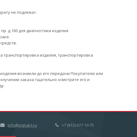
врату не подлежат.
 пр. д 160 для диагностики изделия.
раке.
средств.
ма транспортировка изделия, транспортировка
и изделия возникли до его передачи Покупателю или
получении заказа тщательно осмотрите его и
ду.
info@signal-t.ru
+7 (812) 677-10-75