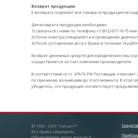
Возврат продукции:
К возврату подлежат все товары и продукция не на
Для возврата продукции необходимо:
1) Связаться с нами по телефону +7 (812) 677-10-75 и
2) После осмотра специалиста и проведение диагност
3) После составлении акта о браке в течении 14 ра
Возврат денежных средств для юридических лиц осу
осуществляется за счет компании производителя.
В соответствии со ст. 476 ГК РФ Поставщик отвечае
по причинам, возникшим до этого момента. В этой с
убедитесь, что продукция соответствует предъявля
Cредст
© 1993 - 2026 "Сигнал-Т"
Все права защищены.
Приборы
Обнаружении, поиск жучков и