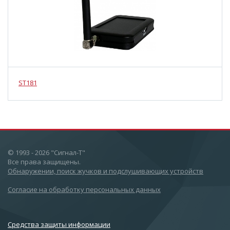
ST181
© 1993 - 2026 "Сигнал-Т"
Все права защищены.
Обнаружении, поиск жучков и подслушивающих устройств
Согласие на обработку персональных данных
Cредства защиты информации