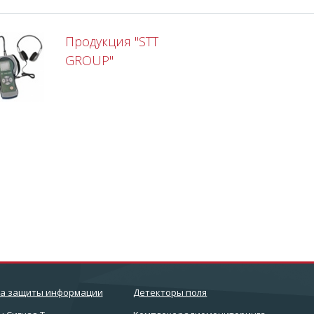
Продукция "STT
GROUP"
ва защиты информации
Детекторы поля