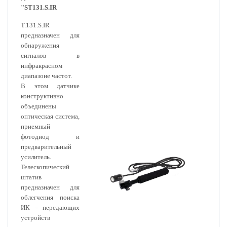
"ST131.S.IR
T.131.S.IR
предназначен для
обнаружения
сигналов в
инфракрасном
диапазоне частот.
В этом датчике
конструктивно
объединены
оптическая система,
приемный
фотодиод и
предварительный
усилитель.
Телескопический
штатив
предназначен для
облегчения поиска
ИК - передающих
устройств