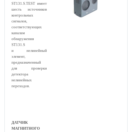
ST131.S.TEST имеет
шесть источников
контрольных
сигналов,
соответствующих
каналам
обнаружения
ST131.S
и
нелинейный
элемент,
предназначенный
для проверки
детектора
нелинейных
переходов.
ДАТЧИК
МАГНИТНОГО