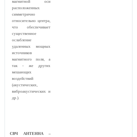
магнитной оси
расположенных
симметрично
относительно центра,
что обеспечивает
существенное
ослабление
удаленных мощных
источников
магнитного поля, а
так - же других
мешающих
воздействий
(акустических,
виброакустических и
др.).
СВЧ АНТЕННА –