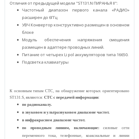
Отличия от предыдущей модели "ST131.N ПИРАНЬЯ II":
Частотный диапазон первого канала «РАДИО»
расширен до 6ГГц
УВЧ Конвертор конструктивно размещен в основном
блоке
Модуль обеспечения напряжения смещения
размещен в адаптере проводных линий.
Питание от четырех Li pol аккумуляторов типа 16650.
Подсветка клавиатуры
К основным типам СТС, на обнаружение которых ориентировано
ST131.S, являются:
СТС с передачей информации
:
по радиоканалу.
в звуковом и ультразвуковом диапазоне частот.
в инфракрасном диапазоне частот.
по проводным линиям, включающие:
силовые сети
переменного тока, телефонные, коаксиальные и линии