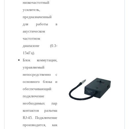
низкочастотный
усилитель,
предназначенный
для работы в
акустическом
частотном
диапазоне (0.3-
15кГц).
Блок коммутации,
управляемый
непосредственно с
основного блока и
обеспечивающий
подключение
необходимых пар
контактов разъема
RJ-45. Подключение
производится, как