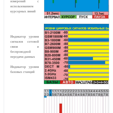
измерений с
использованием
курсорных линий
Индикатор уровня
сигналов сотовой
связи и
беспроводной
передачи данных
Индикатор уровня
базовых станций