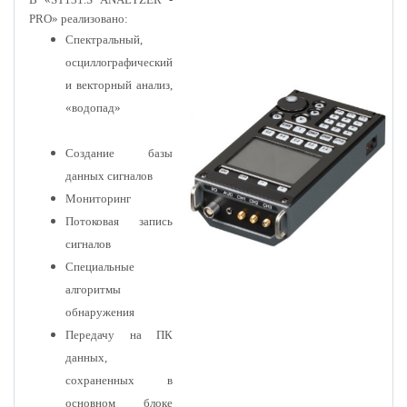
PRO» реализовано:
Спектральный,
осциллографический
и векторный анализ,
«водопад»
Создание базы
данных сигналов
Мониторинг
Потоковая запись
сигналов
Специальные
алгоритмы
обнаружения
Передачу на ПК
данных,
сохраненных в
основном блоке