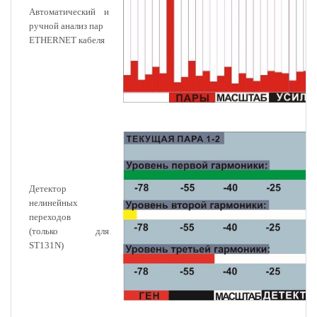
Автоматический и
ручной анализ пар
ETHERNET кабеля
Детектор
нелинейных
переходов
(только для
ST131N)