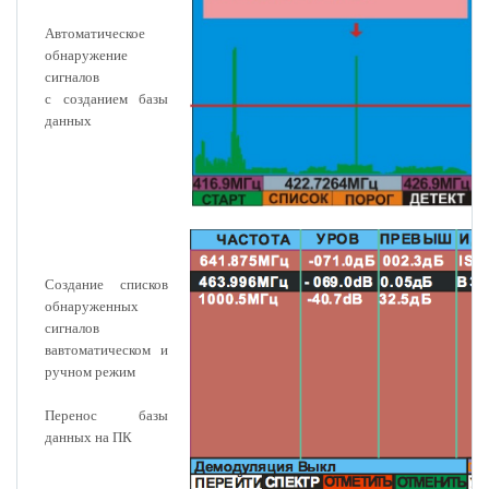
Автоматическое
обнаружение
сигналов
с созданием базы
данных
Создание списков
обнаруженных
сигналов
вавтоматическом и
ручном режим
Перенос базы
данных на ПК