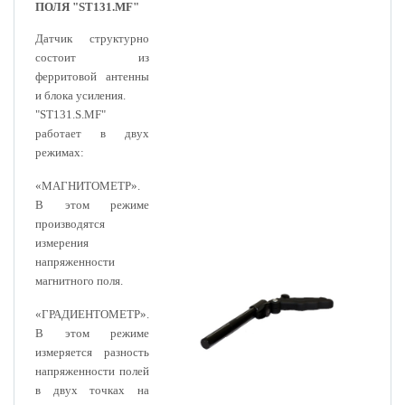
ПОЛЯ "ST131.MF"
Датчик структурно
состоит из
ферритовой антенны
и блока усиления.
"ST131.S.MF"
работает в двух
режимах:
«МАГНИТОМЕТР».
В этом режиме
производятся
измерения
напряженности
магнитного поля.
«ГРАДИЕНТОМЕТР».
В этом режиме
измеряется разность
напряженности полей
в двух точках на