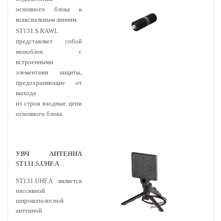
основного блока к
коаксиальным линиям.
ST131.S.RAWL
представляет собой
моноблок c
встроенными
элементами защиты,
предохраняющие от
выхода
из строя входные цепи
основного блока.
УВЧ АНТЕННА
ST131.S.UHF.A
ST131.UHF.A является
пассивной
широкополосной
антенной