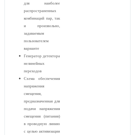
для наиболее
распространенных
комбинаций пар, так
и произвольно,
задаваемым
пользователем
варианте
Генератор детектора
нелинейных
переходов
Схема обеспечения
напряжения
смещения,
предназначенная для
подачи напряжения
смещения (питания)
в проводную линию
с целью активизации