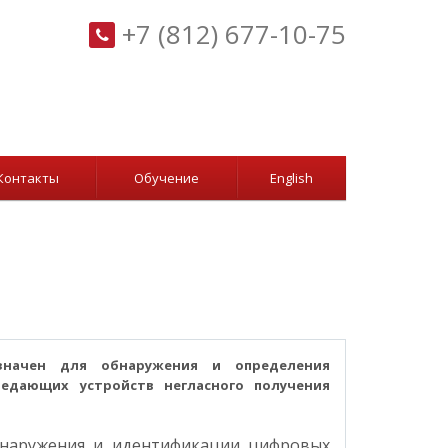
+7 (812) 677-10-75
Контакты
Обучение
English
емник
значен для обнаружения и определения
едающих устройств негласного получения
бнаружения и идентификации цифровых