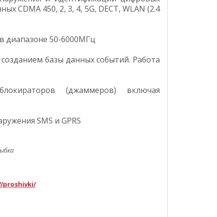
ых CDMA 450, 2, 3, 4, 5G, DECT, WLAN (2.4
в диапазоне 50-6000МГц
 созданием базы данных событий. Работа
локираторов (джаммеров) включая
аружения SMS и GPRS
рыбка
7/proshivki/