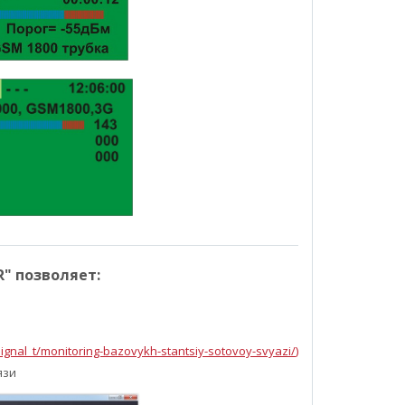
" позволяет:
g/signal_t/monitoring-bazovykh-stantsiy-sotovoy-svyazi/
)
язи