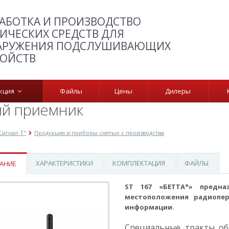
АБОТКА И ПРОИЗВОДСТВО
ИЧЕСКИХ СРЕДСТВ ДЛЯ
АРУЖЕНИЯ ПОДСЛУШИВАЮЩИХ
РОЙСТВ
укция
Файлы
Цены
Дилеры
ый приемник
Сигнал-Т"
Продукция и приборы снятые с производства
ХАРАКТЕРИСТИКИ
КОМПЛЕКТАЦИЯ
ФАЙЛЫ
АНИЕ
ST 167 «Бетта» Поисковый при
ST 167 «БЕТТА*» предна
местоположения радиопер
информации.
Специальные тракты о