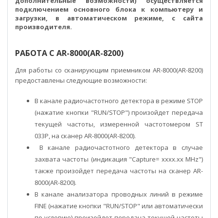
дополнительные возможности) осуществляется
подключением основного блока к компьютеру и
загрузки, в автоматическом режиме, с сайта
производителя.
РАБОТА С AR-8000(AR-8200)
Для работы со сканирующим приемником AR-8000(AR-8200)
предоставлены следующие возможности:
В канале радиочастотного детектора в режиме STOP
(нажатие кнопки "RUN/STOP") произойдет передача
текущей частоты, измеренной частотомером ST
033P, на сканер AR-8000(AR-8200).
В канале радиочастотного детектора в случае
захвата частоты (индикация "Capture= xxxx.xx MHz")
также произойдет передача частоты на сканер AR-
8000(AR-8200).
В канале анализатора проводных линий в режиме
FINE (нажатие кнопки "RUN/STOP" или автоматически
по условию) произойдет передача текущей частоты