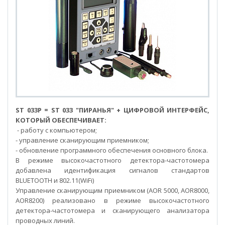
ST 033P
ST 033P = ST 033 "ПИРАНЬЯ" + ЦИФРОВОЙ ИНТЕРФЕЙС,
КОТОРЫЙ ОБЕСПЕЧИВАЕТ:
- работу с компьютером;
- управление сканирующим приемником;
- обновление программного обеспечения основного блока.
В режиме высокочастотного детектора-частотомера
добавлена идентификация сигналов стандартов
BLUETOOTH и 802.11(WiFi)
Управление сканирующим приемником (AOR 5000, AOR8000,
AOR8200) реализовано в режиме высокочастотного
детектора-частотомера и сканирующего анализатора
проводных линий.