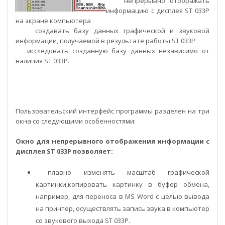
непрерывно отображать
информацию с дисплея ST 033P
на экране компьютера
создавать базу данных графической и звуковой
информации, получаемой в результате работы ST 033P
исследовать созданную базу данных независимо от
наличия ST 033P.
Пользовательский интерфейс программы разделен на три
окна со следующими особенностями:
Окно для непрерывного отображения информации с
дисплея ST 033P позволяет:
плавно изменять масштаб графической
картинки,копировать картинку в буфер обмена,
например, для переноса в MS Word с целью вывода
на принтер,
о
существлять запись звука в компьютер
со звукового выхода ST 033P.